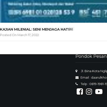
KAJIAN MILENIAL: SENI MENJAGA HATI￼
Posted On March 17, 2022
Pondok Pesan
Jl. Bina Kota Ngl
Email :
daarulkho
Telp : 0819-1981-1