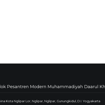
ok Pesantren Modern Muhammadiyah Daarul Kh
 Bina Kota Nglipar Lor, Nglipar, Nglipar, Gunungkidul, D.I. Yogyakarta